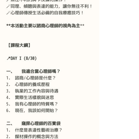
🪄同理、傾聽與表達的能力，讓你無往不利！
🪄心理師傳授生活必備的自我療癒技巧！
**本活動主要以諮商心理師的視角為主
**
【課程大綱】
📍DAY I (8/30)
一、   我適合當心理師嗎？
諮商/心理師是什麼？
心理師的養成歷程
執業的工作內容與待遇
實際生活樣貌與迷思
我有心理師的特質嗎？
現在，我該如何開始？
二、   窺探心理師的百寶袋
什麼是表達性藝術治療？
媒材操作的概念與方法