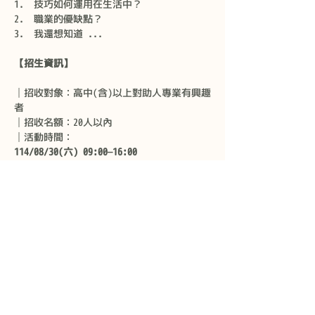
技巧如何運用在生活中？
職業的優缺點？
我還想知道 ...
【招生資訊】
│招收對象：高中(含)以上對助人專業有興趣
者
│招收名額：20人以內
│活動時間：
114/08/30(六) 09:00—16:00 
114/08/31(日) 09:00—16:00  
│報名截止：114/08/24
│活動地點：台南市南區三和街9號
│主辦單位：禾覓心理諮商所
│活動費用：新台幣4,200元整
8/3 前享有早鳥優惠價3,800元整。
│繳納方式：匯款
│匯款資訊：
  中國信託商業銀行(822)