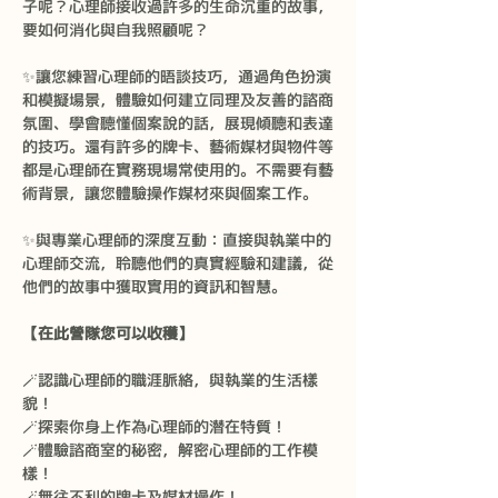
子呢？心理師接收過許多的生命沉重的故事，
要如何消化與自我照顧呢？
✨讓您練習心理師的晤談技巧，通過角色扮演
和模擬場景，體驗如何建立同理及友善的諮商
氛圍、學會聽懂個案說的話，展現傾聽和表達
的技巧。還有許多的牌卡、藝術媒材與物件等
都是心理師在實務現場常使用的。不需要有藝
術背景，讓您體驗操作媒材來與個案工作。
✨與專業心理師的深度互動：直接與執業中的
心理師交流，聆聽他們的真實經驗和建議，從
他們的故事中獲取實用的資訊和智慧。
【在此營隊您可以收穫】
🪄認識心理師的職涯脈絡，與執業的生活樣
貌！
🪄探索你身上作為心理師的潛在特質！ 
🪄體驗諮商室的秘密，解密心理師的工作模
樣！
🪄無往不利的牌卡及媒材操作！