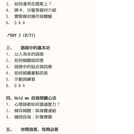
如何運用在個案上？
牌卡、沙盤等媒材介紹
實際媒材操作與體驗
Q & A
📍DAY 2 (8/31)
三、   諮商中的基本功
以人為本的諮商
如何傾聽與同理
諮商中的貼近與回應
如何組織重點訊息
示範與練習
Q & A
四、Hold me 自我照顧心法
心理師都如何調適壓力？
傾耳傾聽：與身體連結
擁抱自我：彩鹽療癒
五、  
你問我答，有問必答