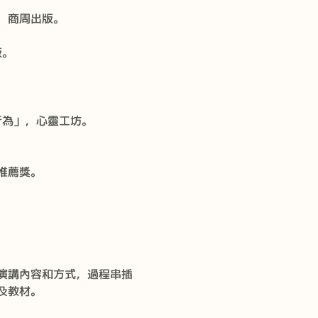
」，商周出版。
版。
行為」，心靈工坊。
書推薦獎。
演講內容和方式，過程串插
及教材。