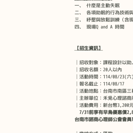
一、 什麼是主動失眠
二、 各項助眠的行為技術
三、 紓壓與放鬆訓練（含
四、 現場Q and A 時間
【招生資訊】
│招收對象：課程設計以助
│招收名額：20人以內
│活動時間：114/08/23(六) 0
│報名截止：114/08/17
│活動地點：台南市南區三
│主辦單位：禾覓心理諮商
│活動費用：新台幣3,200
  7/31前享有早鳥優惠價2,
台南市諮商心理師公會會員享