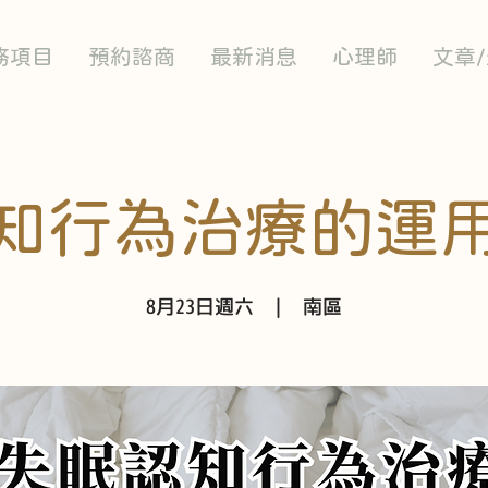
務項目
預約諮商
最新消息
心理師
文章
知行為治療的運
8月23日週六
  |  
南區