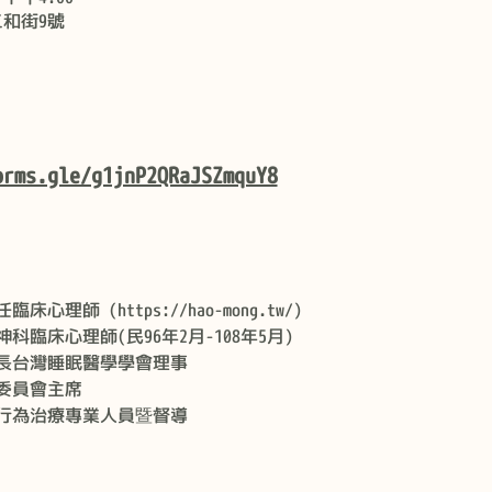
三和街9號
orms.gle/g1jnP2QRaJSZmquY8
師 (https://hao-mong.tw/)
臨床心理師(民96年2月-108年5月)
長台灣睡眠醫學學會理事
委員會主席
行為治療專業人員暨督導