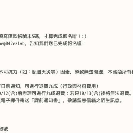
填寫匯款帳號末5碼，才算完成報名唷！:）
e@042czlvb，告知我們您已完成報名喔！
不可抗力（如：颱風天災等）因素，導致無法開課，本諮商所有
7日前通知，可進行退費九成（行政與材料費用）
0/12(含)前辦理可進行九成退費；若是10/13(含)後將無法退費
天以電子郵件寄送「課前通知書」，敬請留意信箱之陌生訊息。
9號