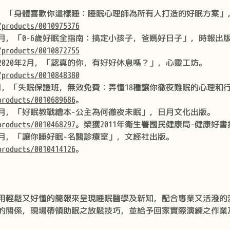
年12，「身體喜歡你這樣睡：睡眠心理師為所有人打造的好眠方案
/products/0010975376
10月，「0-6歲好眠全指南：搞定小孩子，爸媽好日子」，時報出
/products/0010872755
020年2月，「認真的你，有好好休息嗎？」，心靈工坊。
/products/0010848380
9月，「失眠保證班，無效免費：弄懂18種讓你徹夜難眠的心理和
products/0010689686
。
05月，「好眠教戰繪本-公主為何徹夜未眠」，日月文化出版。
products/0010468297
。榮獲2011年衛生署國民健康局-健康好
09月，「讓你睡好眠-名醫診療室」，文經社出版。
products/0010414126
。
用輕鬆又好懂的簡報來呈現睡眠醫學及新知，配合專業又活潑的
的關係，現場帶領助眠之放鬆技巧，並給予回家實際演練之作業