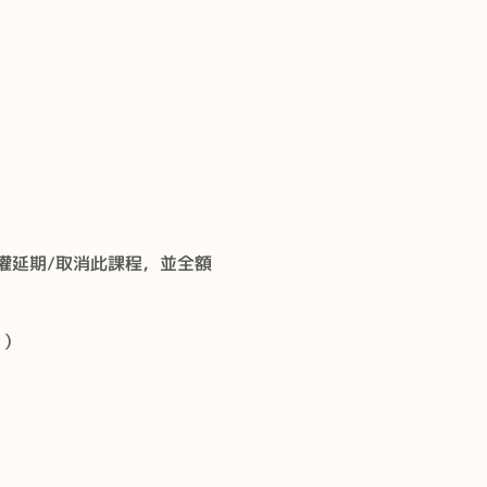
權延期/取消此課程，並全額
。）