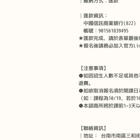
│繳納方式：匯款
│匯款資訊：
  中國信託商業銀行(822)
  帳號：901561839495
★匯款完成，請於表單最後
★報名後請務必加入官方Lin
【注意事項】
●如因招生人數不足或其他
退費。
●如欲取消報名須於開課日
（如：課程為10/19，若於1
●本諮商所將於課前1~3
【聯絡資訊】
│地址： 台南市南區三和街