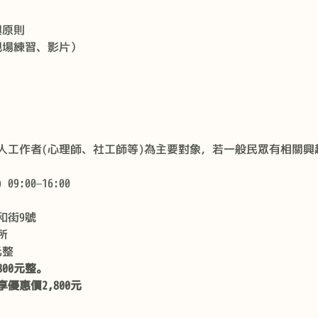
與原則
現場練習、影片）
人工作者(心理師、社工師等)為主要對象，若一般民眾有相關興
9:00—16:00 
和街9號
所
元整
800元整。
優惠價2,800元